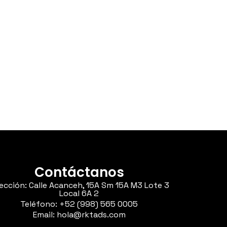
Contáctanos
rección: Calle Acanceh, 15A Sm 15A M3 Lote 3
Local 6A 2
Teléfono: +52 (998) 565 0005
Email: hola@rktads.com