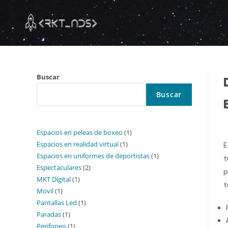
Buscar
Buscar
Espacios en peleas de boxeo
1
Espacios en realidad virtual
1
E
Espacios en uniformes de deportistas
1
t
Espectaculares
2
p
MKT Digital
1
t
Movil
1
Pantallas Led
1
Paradas
1
Perifoneo
1